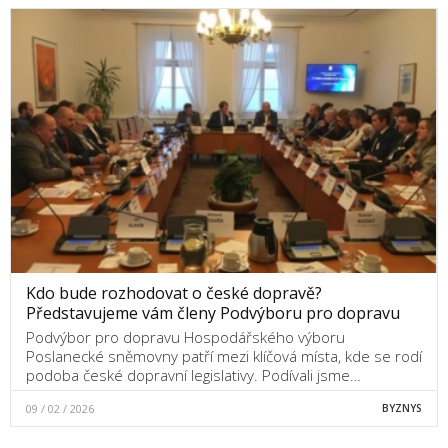
Kdo bude rozhodovat o české dopravě?
Představujeme vám členy Podvýboru pro dopravu
Podvýbor pro dopravu Hospodářského výboru
Poslanecké sněmovny patří mezi klíčová místa, kde se rodí
podoba české dopravní legislativy. Podívali jsme…
09 / 02 / 2026
BYZNYS