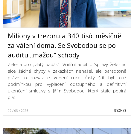
Miliony v trezoru a 340 tisíc měsíčně
za válení doma. Se Svobodou se po
auditu „mažou“ schody
Zelená pro „zlatý padák“. Vnitřní audit u Správy železnic
sice žádné chyby v zakázkách nenašel, ale paradoxně
právě to rozvazuje vedení ruce. Čistý štít byl totiž
podmínkou pro vyplacení odstupného a definitivní
ukončení smlouvy s Jiřím Svobodou, který stále pobírá
plat.
07 / 03 / 2026
BYZNYS