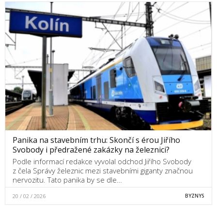
Panika na stavebním trhu: Skončí s érou Jiřího
Svobody i předražené zakázky na železnici?
Podle informací redakce vyvolal odchod Jiřího Svobody
z čela Správy železnic mezi stavebními giganty značnou
nervozitu. Tato panika by se dle…
20 / 02 / 2026
BYZNYS