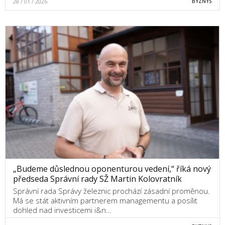
28 / 01 / 2026
BYZNYS
„Budeme důslednou oponenturou vedení,“ říká nový
předseda Správní rady SŽ Martin Kolovratník
Správní rada Správy železnic prochází zásadní proměnou.
Má se stát aktivním partnerem managementu a posílit
dohled nad investicemi i&n…