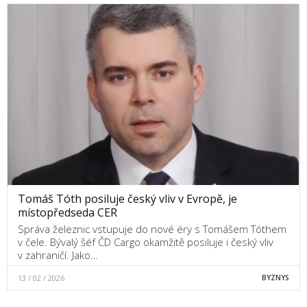
Tomáš Tóth posiluje český vliv v Evropě, je
místopředseda CER
Správa železnic vstupuje do nové éry s Tomášem Tóthem
v čele. Bývalý šéf ČD Cargo okamžitě posiluje i český vliv
v zahraničí. Jako…
13 / 02 / 2026
BYZNYS