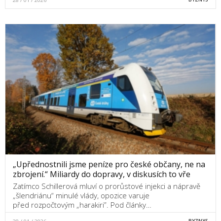
„Upřednostnili jsme peníze pro české občany, ne na
zbrojení.“ Miliardy do dopravy, v diskusích to vře
Zatímco Schillerová mluví o prorůstové injekci a nápravě
„šlendriánu“ minulé vlády, opozice varuje
před rozpočtovým „harakiri”. Pod články…