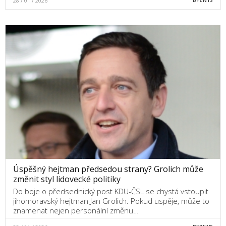
28 / 01 / 2026
BYZNYS
Úspěšný hejtman předsedou strany? Grolich může
změnit styl lidovecké politiky
Do boje o předsednický post KDU-ČSL se chystá vstoupit
jihomoravský hejtman Jan Grolich. Pokud uspěje, může to
znamenat nejen personální změnu…