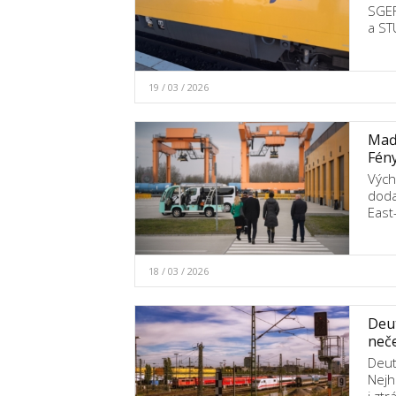
SGEF
a ST
19 / 03 / 2026
Maďa
Fény
Vých
doda
East
18 / 03 / 2026
Deut
neče
Deut
Nejh