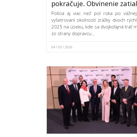
pokračuje. Obvinenie zatia
Polícia aj viac než pol roka po vážn
vyšetrovaní okolností zrážky dvoch rých
2025 na úseku, kde sa dvojkoľajná trať
zo strany dopravcu…
04 / 05 / 2026