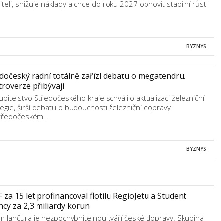
řiteli, snižuje náklady a chce do roku 2027 obnovit stabilní růst
BYZNYS
dočeský radní totálně zařízl debatu o megatendru.
roverze přibývají
upitelstvo Středočeského kraje schválilo aktualizaci železniční
tegie, širší debatu o budoucnosti železniční dopravy
Středočeském…
BYZNYS
 za 15 let profinancoval flotilu RegioJetu a Student
cy za 2,3 miliardy korun
m Jančura je nezpochybnitelnou tváří české dopravy. Skupina