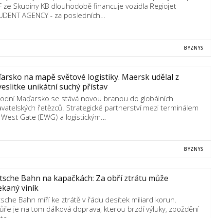
 ze Skupiny KB dlouhodobě financuje vozidla Regiojet
UDENT AGENCY - za posledních…
BYZNYS
rsko na mapě světové logistiky. Maersk udělal z
eslitke unikátní suchý přístav
odní Maďarsko se stává novou branou do globálních
vatelských řetězců. Strategické partnerství mezi terminálem
-West Gate (EWG) a logistickým…
BYZNYS
sche Bahn na kapačkách: Za obří ztrátu může
kaný viník
sche Bahn míří ke ztrátě v řádu desítek miliard korun.
ůře je na tom dálková doprava, kterou brzdí výluky, zpoždění