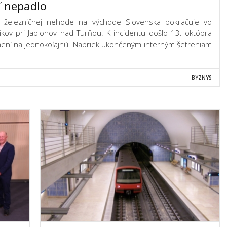
ľ nepadlo
ej železničnej nehode na východe Slovenska pokračuje vo
likov pri Jablonov nad Turňou. K incidentu došlo 13. októbra
 mení na jednokoľajnú. Napriek ukončeným interným šetreniam
BYZNYS