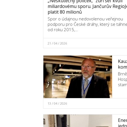
„Neskutečný políček,“ zuří šéf kvůli
miliardovému sporu. Jančurův RegioJ
platit 80 milionů
Spor o údajnou nedovolenou veřejnou
podporu pro České dráhy, který se táhn
od roku 2015,…
21 / 04 / 2026
Kau
komo
Brně
Hosp
stam
13 / 04 / 2026
Ener
jedn