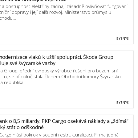
 a dostupnost elektřiny začínají zásadně ovlivňovat fungování
niční dopravy i její další rozvoj. Ministerstvo průmyslu
bchodu…
BYZNYS
odernizace vlaků k užší spolupráci. Škoda Group
luje své švýcarské vazby
a Group, přední evropský výrobce řešení pro bezemisní
litu, se oficiálně stala členem Obchodní komory Švýcarsko –
á republika.
BYZNYS
nk o 8,5 miliardy: PKP Cargo osekává náklady a „ždímá”
ký stát o odškodné
Cargo hlásí pokrok v soudní restrukturalizaci. Firma jedná