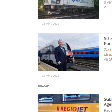
s vě
v…
03 / 04 / 2026
Stře
Kont
Zast
stra
ve 
02 / 04 / 2026
SGEF
Agen
Radi