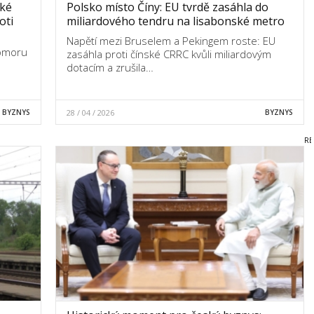
ské
Polsko místo Číny: EU tvrdě zasáhla do
oti
miliardového tendru na lisabonské metro
Napětí mezi Bruselem a Pekingem roste: EU
komoru
zasáhla proti čínské CRRC kvůli miliardovým
dotacím a zrušila…
BYZNYS
28 / 04 / 2026
BYZNYS