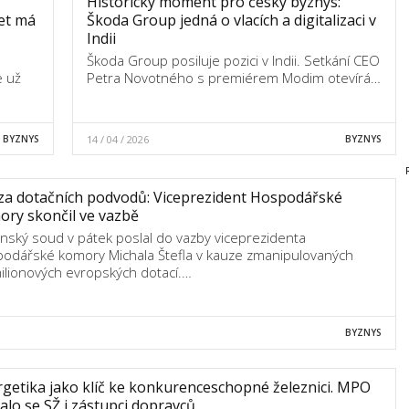
Historický moment pro český byznys:
et má
Škoda Group jedná o vlacích a digitalizaci v
Indii
Škoda Group posiluje pozici v Indii. Setkání CEO
e už
Petra Novotného s premiérem Modim otevírá…
BYZNYS
14 / 04 / 2026
BYZNYS
za dotačních podvodů: Viceprezident Hospodářské
ry skončil ve vazbě
nský soud v pátek poslal do vazby viceprezidenta
odářské komory Michala Štefla v kauze zmanipulovaných
ilionových evropských dotací.…
BYZNYS
getika jako klíč ke konkurenceschopné železnici. MPO
alo se SŽ i zástupci dopravců