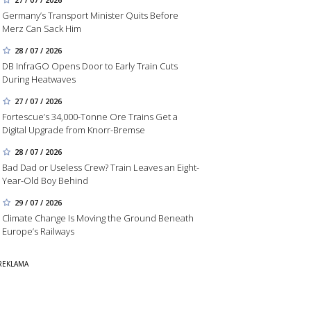
Germany’s Transport Minister Quits Before
Merz Can Sack Him
28 / 07 / 2026
DB InfraGO Opens Door to Early Train Cuts
During Heatwaves
27 / 07 / 2026
Fortescue’s 34,000-Tonne Ore Trains Get a
Digital Upgrade from Knorr-Bremse
28 / 07 / 2026
Bad Dad or Useless Crew? Train Leaves an Eight-
Year-Old Boy Behind
29 / 07 / 2026
Climate Change Is Moving the Ground Beneath
Europe’s Railways