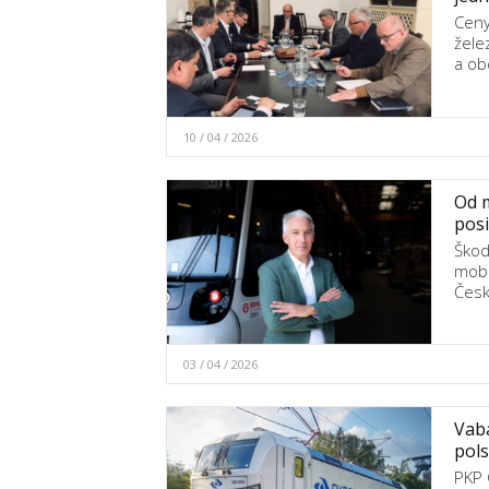
Ceny
želez
a o
10 / 04 / 2026
Od m
posi
Škod
mobi
Česk
03 / 04 / 2026
Vaba
pols
PKP 